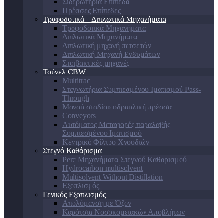
Σιδερωτήρια Επίπεδα
Πρέσσες Επίπεδες
Τροφοδοτικά – Διπλωτικά Μηχανήματα
Τροφοδοτικά Μηχανήματα
Διπλωτικά Μηχανήματα
Διπλωτική μηχανή πετσετών
Διπλωτική Μηχανή Ενδυμάτων
Στοιβακτικές μηχανές
Τούνελ CBW
Multitrac
Στεγνωτήρια Συμπιεσμένου Ιματισμού Pass-
Through
Μονού σταδίου υδραυλική πρέσσα
Conveyors
Αυτόματος Μεταφορές παραλαβής
Συμπιεσμένου Ιματισμού
Κεντρικό Φίλτρο Χνουδιών
Στεγνό Καθάρισμα
Perc Μηχανήματα Στεγνού Καθαρισμού
Hydrocarbon multisolvent
Multisolvent Without Distillation
Εξοπλισμός
Γενικός Εξοπλισμός
Απολύμανση με Όζον
Καρότσια Νοσοκομειακών Αποβλήτων