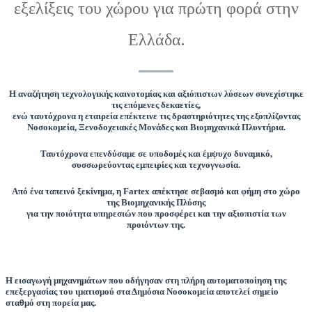
εξελίξεις του χώρου για πρώτη φορά στην
Ελλάδα.
Η αναζήτηση τεχνολογικής καινοτομίας και αξιόπιστων λύσεων συνεχίστηκε
τις επόμενες δεκαετίες,
ενώ ταυτόχρονα η εταιρεία επέκτεινε τις δραστηριότητες της εξοπλίζοντας
Νοσοκομεία, Ξενοδοχειακές Μονάδες και Βιομηχανικά Πλυντήρια.
Ταυτόχρονα επενδύσαμε σε υποδομές και έμψυχο δυναμικό,
συσσωρεύοντας εμπειρίες και τεχνογνωσία.
Από ένα ταπεινό ξεκίνημα, η Fartex απέκτησε σεβασμό και φήμη στο χώρο
της Βιομηχανικής Πλύσης
για την ποιότητα υπηρεσιών που προσφέρει και την αξιοπιστία των
προιόντων της.
Η εισαγωγή μηχανημάτων που οδήγησαν στη πλήρη αυτοματοποίηση της
επεξεργασίας του ιματισμού στα Δημόσια Νοσοκομεία αποτελεί σημείο
σταθμό στη πορεία μας.