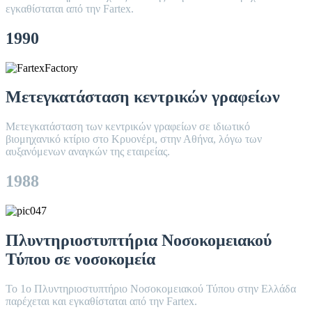
εγκαθίσταται από την Fartex.
1990
Μετεγκατάσταση κεντρικών γραφείων
Μετεγκατάσταση των κεντρικών γραφείων σε ιδιωτικό
βιομηχανικό κτίριο στο Κρυονέρι, στην Αθήνα, λόγω των
αυξανόμενων αναγκών της εταιρείας.
1988
Πλυντηριοστυπτήρια Νοσοκομειακού
Τύπου σε νοσοκομεία
Το 1ο Πλυντηριοστυπτήριο Νοσοκομειακού Τύπου στην Ελλάδα
παρέχεται και εγκαθίσταται από την Fartex.