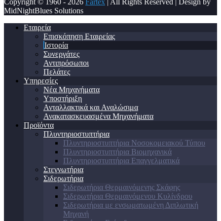
Copyright © 1960 - 2026
Fartex
| All Rights Reserved | Design by
MidNightBlues Solutions
Εταιρεία
Επισκόπηση Εταιρείας
Ιστορία
Συνεργάτες
Αντιπρόσωποι
Πελάτες
Υπηρεσίες
Νέα Μηχανήματα
Υποστήριξη
Ανταλλακτικά και Αναλώσιμα
Ανακατασκευασμένα Μηχανήματα
Προϊόντα
Πλυντηριοστυπτήρια
Πλυντηριοστυπτήρια Νοσοκομειακού Τύπου
Πλυντηριοστυπτήρια Βιομηχανικά
Πλυντηριοστυπτήρια Επαγγελματικά
Στεγνωτήρια
Σιδερωτήρια
Σιδερωτήρια Θερμαινόμενης Σκάφης
Σιδερωτήρια Θερμαινόμενου Κυλίνδρου
Σιδερωτήρια με ενσωματωμένη Διπλωτική
Μηχανή