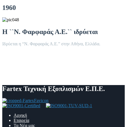
1960
Η ``Ν. Φαρφαράς Α.Ε.`` ιδρύεται
Ιδρύεται η “Ν. Φαρφαράς Α.Ε.” στην Αθήνα, Ελλάδα.
Fartex Τεχνική Εξοπλισμών Ε.Π.Ε.
Αρχική
Εταιρεία
Τα Νέα μας