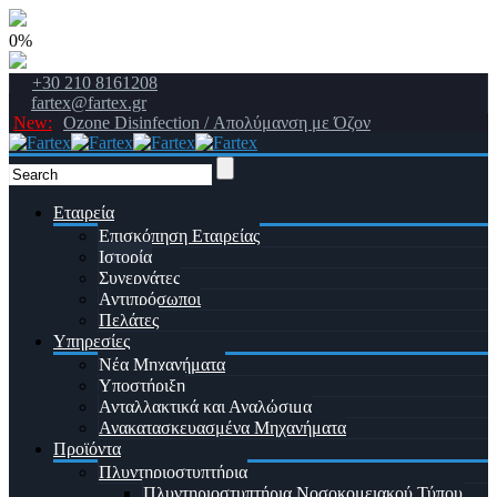
0%
+30 210 8161208
fartex@fartex.gr
New:
Ozone Disinfection / Απολύμανση με Όζον
Εταιρεία
Επισκόπηση Εταιρείας
Ιστορία
Συνεργάτες
Αντιπρόσωποι
Πελάτες
Υπηρεσίες
Νέα Μηχανήματα
Υποστήριξη
Ανταλλακτικά και Αναλώσιμα
Ανακατασκευασμένα Μηχανήματα
Προϊόντα
Πλυντηριοστυπτήρια
Πλυντηριοστυπτήρια Νοσοκομειακού Τύπου