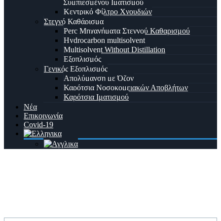
Συμπιεσμένου Ιματισμού
Κεντρικό Φίλτρο Χνουδιών
Στεγνό Καθάρισμα
Perc Μηχανήματα Στεγνού Καθαρισμού
Hydrocarbon multisolvent
Multisolvent Without Distillation
Εξοπλισμός
Γενικός Εξοπλισμός
Απολύμανση με Όζον
Καρότσια Νοσοκομειακών Αποβλήτων
Καρότσια Ιματισμού
Νέα
Επικοινωνία
Covid-19
Ιστορία