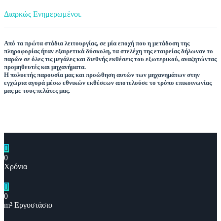
Διαρκώς Ενημερωμένοι.
Από τα πρώτα στάδια λειτουργίας, σε μία εποχή που η μετάδοση της
πληροφορίας ήταν εξαιρετικά δύσκολη, τα στελέχη της εταιρείας δήλωναν το
παρών σε όλες τις μεγάλες και διεθνής εκθέσεις του εξωτερικού, αναζητώντας
προμηθευτές και μηχανήματα.
Η πολυετής παρουσία μας και προώθηση αυτών των μηχανημάτων στην
εγχώρια αγορά μέσω εθνικών εκθέσεων αποτελούσε το τρόπο επικοινωνίας
μας με τους πελάτες μας.
0
Χρόνια
0
m² Εργοστάσιο