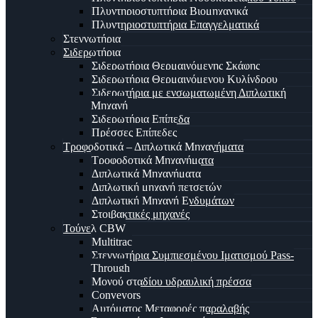
Πλυντηριοστυπτήρια Βιομηχανικά
Πλυντηριοστυπτήρια Επαγγελματικά
Στεγνωτήρια
Σιδερωτήρια
Σιδερωτήρια Θερμαινόμενης Σκάφης
Σιδερωτήρια Θερμαινόμενου Κυλίνδρου
Σιδερωτήρια με ενσωματωμένη Διπλωτική
Μηχανή
Σιδερωτήρια Επίπεδα
Πρέσσες Επίπεδες
Τροφοδοτικά – Διπλωτικά Μηχανήματα
Τροφοδοτικά Μηχανήματα
Διπλωτικά Μηχανήματα
Διπλωτική μηχανή πετσετών
Διπλωτική Μηχανή Ενδυμάτων
Στοιβακτικές μηχανές
Τούνελ CBW
Multitrac
Στεγνωτήρια Συμπιεσμένου Ιματισμού Pass-
Through
Μονού σταδίου υδραυλική πρέσσα
Conveyors
Αυτόματος Μεταφορές παραλαβής