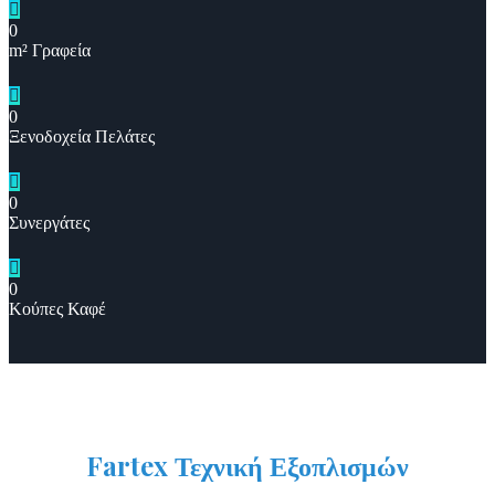
0
m² Γραφεία
0
Ξενοδοχεία Πελάτες
0
Συνεργάτες
0
Κούπες Καφέ
Fartex Τεχνική Εξοπλισμών