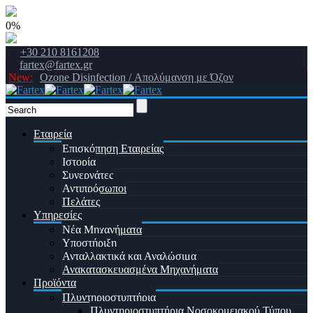
0%
+30 210 8161208
fartex@fartex.gr
New:
Ozone Disinfection / Απολύμανση με Όζον
Εταιρεία
Επισκόπηση Εταιρείας
Ιστορία
Συνεργάτες
Αντιπρόσωποι
Πελάτες
Υπηρεσίες
Νέα Μηχανήματα
Υποστήριξη
Ανταλλακτικά και Αναλώσιμα
Ανακατασκευασμένα Μηχανήματα
Προϊόντα
Πλυντηριοστυπτήρια
Πλυντηριοστυπτήρια Νοσοκομειακού Τύπου