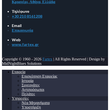
Κρυονέρι, Αθήνα, Ελλάδα
Τηλέφωνο
+30 210 8161208
Email
Επικοινωνία
Web
www.fartex.gr
Copyright © 1960 - 2026
Fartex
| All Rights Reserved | Design by
MidNightBlues Solutions
Εταιρεία
Επισκόπηση Εταιρείας
Ιστορία
Συνεργάτες
Αντιπρόσωποι
Πελάτες
Υπηρεσίες
Νέα Μηχανήματα
Υποστήριξη