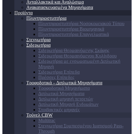
Ανταλλακτικά και Αναλώσιμα
Ανακατασκευασμένα Μηχανήματα
Προϊόντα
Πλυντηριοστυπτήρια
Πλυντηριοστυπτήρια Νοσοκομειακού Τύπου
Πλυντηριοστυπτήρια Βιομηχανικά
Πλυντηριοστυπτήρια Επαγγελματικά
Στεγνωτήρια
Σιδερωτήρια
Σιδερωτήρια Θερμαινόμενης Σκάφης
Σιδερωτήρια Θερμαινόμενου Κυλίνδρου
Σιδερωτήρια με ενσωματωμένη Διπλωτική
Μηχανή
Σιδερωτήρια Επίπεδα
Πρέσσες Επίπεδες
Τροφοδοτικά – Διπλωτικά Μηχανήματα
Τροφοδοτικά Μηχανήματα
Διπλωτικά Μηχανήματα
Διπλωτική μηχανή πετσετών
Διπλωτική Μηχανή Ενδυμάτων
Στοιβακτικές μηχανές
Τούνελ CBW
Multitrac
Στεγνωτήρια Συμπιεσμένου Ιματισμού Pass-
Through