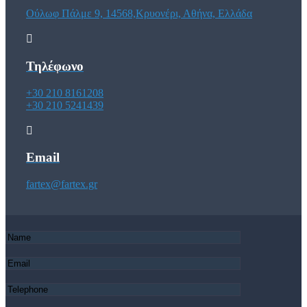
Ούλωφ Πάλμε 9, 14568,Κρυονέρι, Αθήνα, Ελλάδα
Τηλέφωνο
+30 210 8161208
+30 210 5241439
Email
fartex@fartex.gr