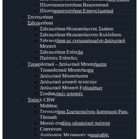
Πλυντηριοστυπτήρια Βιομηχανικά
Πλυντηριοστυπτήρια Επαγγελματικά
Στεγνωτήρια
Σιδερωτήρια
Σιδερωτήρια Θερμαινόμενης Σκάφης
Σιδερωτήρια Θερμαινόμενου Κυλίνδρου
Σιδερωτήρια με ενσωματωμένη Διπλωτική
Μηχανή
Σιδερωτήρια Επίπεδα
Πρέσσες Επίπεδες
Τροφοδοτικά – Διπλωτικά Μηχανήματα
Τροφοδοτικά Μηχανήματα
Διπλωτικά Μηχανήματα
Διπλωτική μηχανή πετσετών
Διπλωτική Μηχανή Ενδυμάτων
Στοιβακτικές μηχανές
Τούνελ CBW
Multitrac
Στεγνωτήρια Συμπιεσμένου Ιματισμού Pass-
Through
Μονού σταδίου υδραυλική πρέσσα
Conveyors
Αυτόματος Μεταφορές παραλαβής