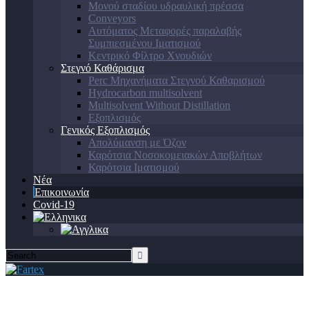
Μονού σταδίου υδραυλική πρέσσα
Conveyors
Αυτόματος Μεταφορές παραλαβής
Συμπιεσμένου Ιματισμού
Κεντρικό Φίλτρο Χνουδιών
Στεγνό Καθάρισμα
Perc Μηχανήματα Στεγνού Καθαρισμού
Hydrocarbon multisolvent
Multisolvent Without Distillation
Εξοπλισμός
Γενικός Εξοπλισμός
Απολύμανση με Όζον
Καρότσια Νοσοκομειακών Αποβλήτων
Καρότσια Ιματισμού
Νέα
Επικοινωνία
Covid-19