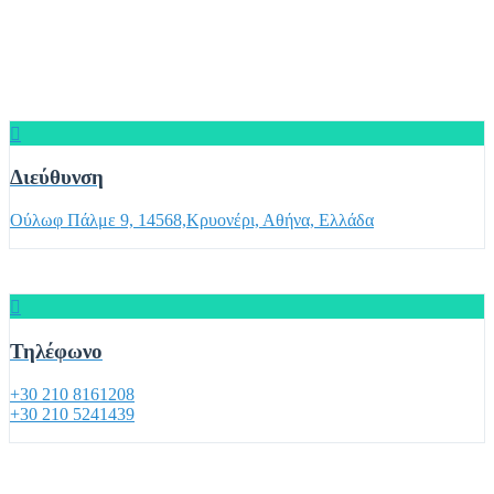
Διεύθυνση
Ούλωφ Πάλμε 9, 14568,Κρυονέρι, Αθήνα, Ελλάδα
Τηλέφωνο
+30 210 8161208
+30 210 5241439