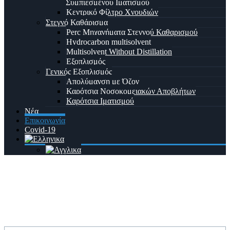
Συμπιεσμένου Ιματισμού
Κεντρικό Φίλτρο Χνουδιών
Στεγνό Καθάρισμα
Perc Μηχανήματα Στεγνού Καθαρισμού
Hydrocarbon multisolvent
Multisolvent Without Distillation
Εξοπλισμός
Γενικός Εξοπλισμός
Απολύμανση με Όζον
Καρότσια Νοσοκομειακών Αποβλήτων
Καρότσια Ιματισμού
Νέα
Επικοινωνία
Covid-19
Επικοινωνία