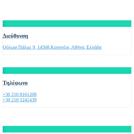
Διεύθυνση
Ούλωφ Πάλμε 9, 14568,Κρυονέρι, Αθήνα, Ελλάδα
Τηλέφωνο
+30 210 8161208
+30 210 5241439