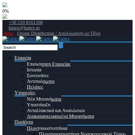
0%
+30 210 8161208
fartex@fartex.gr
New:
Ozone Disinfection / Απολύμανση με Όζον
Εταιρεία
Επισκόπηση Εταιρείας
Ιστορία
Συνεργάτες
Αντιπρόσωποι
Πελάτες
Υπηρεσίες
Νέα Μηχανήματα
Υποστήριξη
Ανταλλακτικά και Αναλώσιμα
Ανακατασκευασμένα Μηχανήματα
Προϊόντα
Πλυντηριοστυπτήρια
Πλυντηριοστυπτήρια Νοσοκομειακού Τύπου