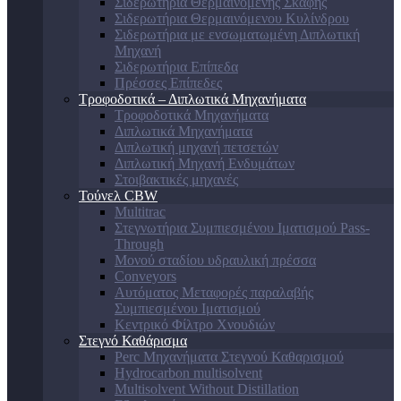
Σιδερωτήρια Θερμαινόμενης Σκάφης
Σιδερωτήρια Θερμαινόμενου Κυλίνδρου
Σιδερωτήρια με ενσωματωμένη Διπλωτική
Μηχανή
Σιδερωτήρια Επίπεδα
Πρέσσες Επίπεδες
Τροφοδοτικά – Διπλωτικά Μηχανήματα
Τροφοδοτικά Μηχανήματα
Διπλωτικά Μηχανήματα
Διπλωτική μηχανή πετσετών
Διπλωτική Μηχανή Ενδυμάτων
Στοιβακτικές μηχανές
Τούνελ CBW
Multitrac
Στεγνωτήρια Συμπιεσμένου Ιματισμού Pass-
Through
Μονού σταδίου υδραυλική πρέσσα
Conveyors
Αυτόματος Μεταφορές παραλαβής
Συμπιεσμένου Ιματισμού
Κεντρικό Φίλτρο Χνουδιών
Στεγνό Καθάρισμα
Perc Μηχανήματα Στεγνού Καθαρισμού
Hydrocarbon multisolvent
Multisolvent Without Distillation