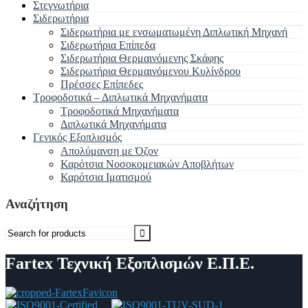
Στεγνωτήρια
Σιδερωτήρια
Σιδερωτήρια με ενσωματωμένη Διπλωτική Μηχανή
Σιδερωτήρια Επίπεδα
Σιδερωτήρια Θερμαινόμενης Σκάφης
Σιδερωτήρια Θερμαινόμενου Κυλίνδρου
Πρέσσες Επίπεδες
Τροφοδοτικά – Διπλωτικά Μηχανήματα
Τροφοδοτικά Μηχανήματα
Διπλωτικά Μηχανήματα
Γενικός Εξοπλισμός
Απολύμανση με Όζον
Καρότσια Νοσοκομειακών Αποβλήτων
Καρότσια Ιματισμού
Αναζήτηση
Search
for:
Fartex Τεχνική Εξοπλισμών Ε.Π.Ε.