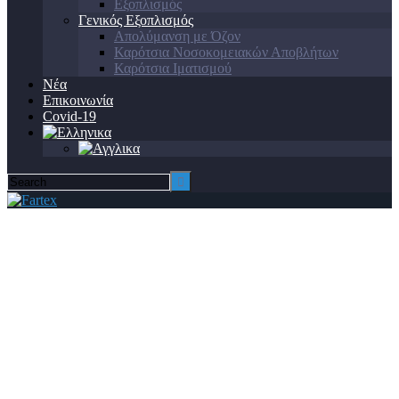
Εξοπλισμός
Γενικός Εξοπλισμός
Απολύμανση με Όζον
Καρότσια Νοσοκομειακών Αποβλήτων
Καρότσια Ιματισμού
Νέα
Επικοινωνία
Covid-19