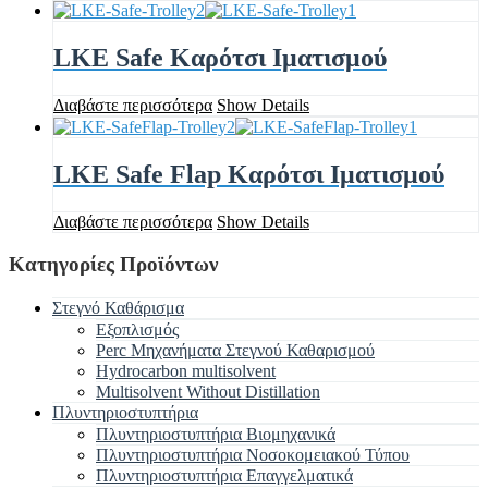
LKE Safe Καρότσι Ιματισμού
Διαβάστε περισσότερα
Show Details
LKE Safe Flap Καρότσι Ιματισμού
Διαβάστε περισσότερα
Show Details
Κατηγορίες Προϊόντων
Στεγνό Καθάρισμα
Εξοπλισμός
Perc Μηχανήματα Στεγνού Καθαρισμού
Hydrocarbon multisolvent
Multisolvent Without Distillation
Πλυντηριοστυπτήρια
Πλυντηριοστυπτήρια Βιομηχανικά
Πλυντηριοστυπτήρια Νοσοκομειακού Τύπου
Πλυντηριοστυπτήρια Επαγγελματικά