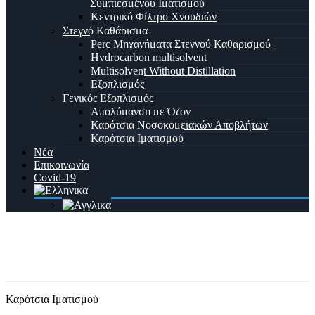
Συμπιεσμένου Ιματισμού
Κεντρικό Φίλτρο Χνουδιών
Στεγνό Καθάρισμα
Perc Μηχανήματα Στεγνού Καθαρισμού
Hydrocarbon multisolvent
Multisolvent Without Distillation
Εξοπλισμός
Γενικός Εξοπλισμός
Απολύμανση με Όζον
Καρότσια Νοσοκομειακών Αποβλήτων
Καρότσια Ιματισμού
Νέα
Επικοινωνία
Covid-19
Καρότσια Ιματισμού
Home
Προϊόν
Καρότσια Ιματισμού