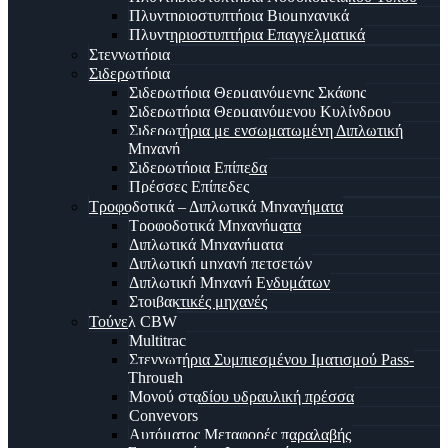
Πλυντηριοστυπτήρια Βιομηχανικά
Πλυντηριοστυπτήρια Επαγγελματικά
Στεγνωτήρια
Σιδερωτήρια
Σιδερωτήρια Θερμαινόμενης Σκάφης
Σιδερωτήρια Θερμαινόμενου Κυλίνδρου
Σιδερωτήρια με ενσωματωμένη Διπλωτική
Μηχανή
Σιδερωτήρια Επίπεδα
Πρέσσες Επίπεδες
Τροφοδοτικά – Διπλωτικά Μηχανήματα
Τροφοδοτικά Μηχανήματα
Διπλωτικά Μηχανήματα
Διπλωτική μηχανή πετσετών
Διπλωτική Μηχανή Ενδυμάτων
Στοιβακτικές μηχανές
Τούνελ CBW
Multitrac
Στεγνωτήρια Συμπιεσμένου Ιματισμού Pass-
Through
Μονού σταδίου υδραυλική πρέσσα
Conveyors
Αυτόματος Μεταφορές παραλαβής