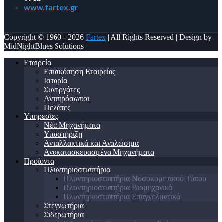
www.fartex.gr
Copyright © 1960 - 2026
Fartex
| All Rights Reserved | Design by
MidNightBlues Solutions
Εταιρεία
Επισκόπηση Εταιρείας
Ιστορία
Συνεργάτες
Αντιπρόσωποι
Πελάτες
Υπηρεσίες
Νέα Μηχανήματα
Υποστήριξη
Ανταλλακτικά και Αναλώσιμα
Ανακατασκευασμένα Μηχανήματα
Προϊόντα
Πλυντηριοστυπτήρια
Πλυντηριοστυπτήρια Νοσοκομειακού Τύπου
Πλυντηριοστυπτήρια Βιομηχανικά
Πλυντηριοστυπτήρια Επαγγελματικά
Στεγνωτήρια
Σιδερωτήρια