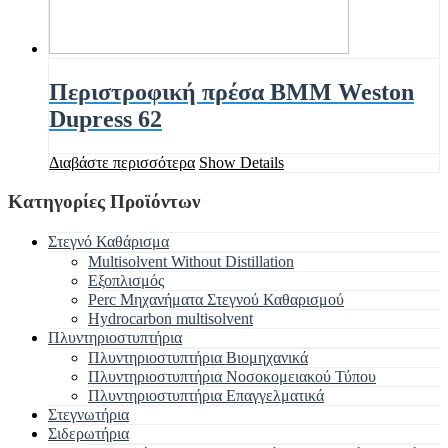
Περιστροφική πρέσα BMM Weston
Dupress 62
Διαβάστε περισσότερα
Show Details
Κατηγορίες Προϊόντων
Στεγνό Καθάρισμα
Multisolvent Without Distillation
Εξοπλισμός
Perc Μηχανήματα Στεγνού Καθαρισμού
Hydrocarbon multisolvent
Πλυντηριοστυπτήρια
Πλυντηριοστυπτήρια Βιομηχανικά
Πλυντηριοστυπτήρια Νοσοκομειακού Τύπου
Πλυντηριοστυπτήρια Επαγγελματικά
Στεγνωτήρια
Σιδερωτήρια