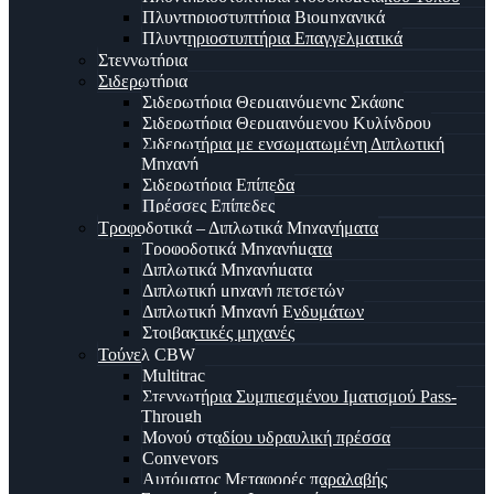
Πλυντηριοστυπτήρια Βιομηχανικά
Πλυντηριοστυπτήρια Επαγγελματικά
Στεγνωτήρια
Σιδερωτήρια
Σιδερωτήρια Θερμαινόμενης Σκάφης
Σιδερωτήρια Θερμαινόμενου Κυλίνδρου
Σιδερωτήρια με ενσωματωμένη Διπλωτική
Μηχανή
Σιδερωτήρια Επίπεδα
Πρέσσες Επίπεδες
Τροφοδοτικά – Διπλωτικά Μηχανήματα
Τροφοδοτικά Μηχανήματα
Διπλωτικά Μηχανήματα
Διπλωτική μηχανή πετσετών
Διπλωτική Μηχανή Ενδυμάτων
Στοιβακτικές μηχανές
Τούνελ CBW
Multitrac
Στεγνωτήρια Συμπιεσμένου Ιματισμού Pass-
Through
Μονού σταδίου υδραυλική πρέσσα
Conveyors
Αυτόματος Μεταφορές παραλαβής