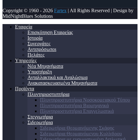
Copyright © 1960 - 2026
Fartex
| All Rights Reserved | Design by
MidNightBlues Solutions
Εταιρεία
Επισκόπηση Εταιρείας
Ιστορία
Συνεργάτες
Αντιπρόσωποι
Πελάτες
Υπηρεσίες
Νέα Μηχανήματα
Υποστήριξη
Ανταλλακτικά και Αναλώσιμα
Ανακατασκευασμένα Μηχανήματα
Προϊόντα
Πλυντηριοστυπτήρια
Πλυντηριοστυπτήρια Νοσοκομειακού Τύπου
Πλυντηριοστυπτήρια Βιομηχανικά
Πλυντηριοστυπτήρια Επαγγελματικά
Στεγνωτήρια
Σιδερωτήρια
Σιδερωτήρια Θερμαινόμενης Σκάφης
Σιδερωτήρια Θερμαινόμενου Κυλίνδρου
Σιδερωτήρια με ενσωματωμένη Διπλωτική