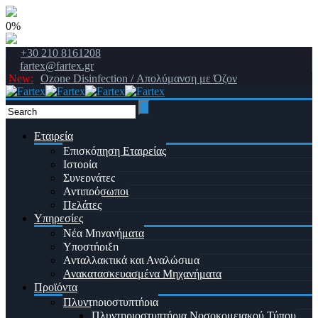
0%
+30 210 8161208
fartex@fartex.gr
New:
Ozone Disinfection / Απολύμανση με Όζον
Εταιρεία
Επισκόπηση Εταιρείας
Ιστορία
Συνεργάτες
Αντιπρόσωποι
Πελάτες
Υπηρεσίες
Νέα Μηχανήματα
Υποστήριξη
Ανταλλακτικά και Αναλώσιμα
Ανακατασκευασμένα Μηχανήματα
Προϊόντα
Πλυντηριοστυπτήρια
Πλυντηριοστυπτήρια Νοσοκομειακού Τύπου