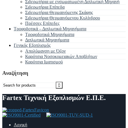
Σιδερωτήρια με ενσωματωμένη Διπλωτική Μηχανή
Σιδερωτήρια Επίπεδα
Σιδερωτήρια Θερμαινόμενης Σκάφης
Σιδερωτήρια Θερμαινόμενου Κυλίνδρου
Πρέσσες Επίπεδες
Τροφοδοτικά – Διπλωτικά Μηχανήματα
Τροφοδοτικά Μηχανήματα
Διπλωτικά Μηχανήματα
Γενικός Εξοπλισμός
Απολύμανση με Όζον
Καρότσια Νοσοκομειακών Αποβλήτων
Καρότσια Ιματισμού
Αναζήτηση
Search
for:
Fartex Τεχνική Εξοπλισμών Ε.Π.Ε.
Αρχική