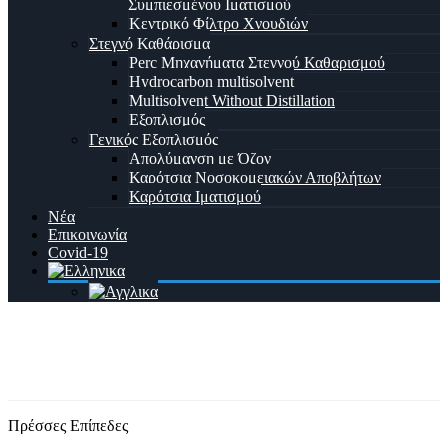
Συμπιεσμένου Ιματισμού
Κεντρικό Φίλτρο Χνουδιών
Στεγνό Καθάρισμα
Perc Μηχανήματα Στεγνού Καθαρισμού
Hydrocarbon multisolvent
Multisolvent Without Distillation
Εξοπλισμός
Γενικός Εξοπλισμός
Απολύμανση με Όζον
Καρότσια Νοσοκομειακών Αποβλήτων
Καρότσια Ιματισμού
Νέα
Επικοινωνία
Covid-19
Πρέσσες Επίπεδες
Home
Προϊόν
Πρέσσες Επίπεδες