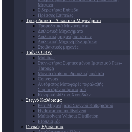
Μηχανή
Σιδερωτήρια Επίπεδα
Πρέσσες Επίπεδες
Τροφοδοτικά – Διπλωτικά Μηχανήματα
Τροφοδοτικά Μηχανήματα
Διπλωτικά Μηχανήματα
Διπλωτική μηχανή πετσετών
Διπλωτική Μηχανή Ενδυμάτων
Στοιβακτικές μηχανές
Τούνελ CBW
Multitrac
Στεγνωτήρια Συμπιεσμένου Ιματισμού Pass-
Through
Μονού σταδίου υδραυλική πρέσσα
Conveyors
Αυτόματος Μεταφορές παραλαβής
Συμπιεσμένου Ιματισμού
Κεντρικό Φίλτρο Χνουδιών
Στεγνό Καθάρισμα
Perc Μηχανήματα Στεγνού Καθαρισμού
Hydrocarbon multisolvent
Multisolvent Without Distillation
Εξοπλισμός
Γενικός Εξοπλισμός
Απολύμανση με Όζον