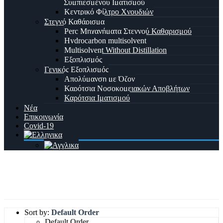
Συμπιεσμένου Ιματισμού
Κεντρικό Φίλτρο Χνουδιών
Στεγνό Καθάρισμα
Perc Μηχανήματα Στεγνού Καθαρισμού
Hydrocarbon multisolvent
Multisolvent Without Distillation
Εξοπλισμός
Γενικός Εξοπλισμός
Απολύμανση με Όζον
Καρότσια Νοσοκομειακών Αποβλήτων
Καρότσια Ιματισμού
Νέα
Επικοινωνία
Covid-19
Τούνελ CBW
Home
Προϊόν
Sort by:
Default Order
Default Order