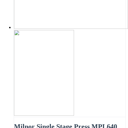
Milnor Single Stage Press MPL640