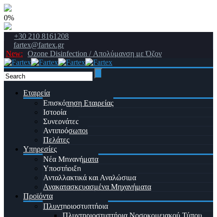
0%
+30 210 8161208
fartex@fartex.gr
New:
Ozone Disinfection / Απολύμανση με Όζον
Εταιρεία
Επισκόπηση Εταιρείας
Ιστορία
Συνεργάτες
Αντιπρόσωποι
Πελάτες
Υπηρεσίες
Νέα Μηχανήματα
Υποστήριξη
Ανταλλακτικά και Αναλώσιμα
Ανακατασκευασμένα Μηχανήματα
Προϊόντα
Πλυντηριοστυπτήρια
Πλυντηριοστυπτήρια Νοσοκομειακού Τύπου