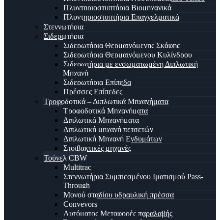
Πλυντηριοστυπτήρια Βιομηχανικά
Πλυντηριοστυπτήρια Επαγγελματικά
Στεγνωτήρια
Σιδερωτήρια
Σιδερωτήρια Θερμαινόμενης Σκάφης
Σιδερωτήρια Θερμαινόμενου Κυλίνδρου
Σιδερωτήρια με ενσωματωμένη Διπλωτική
Μηχανή
Σιδερωτήρια Επίπεδα
Πρέσσες Επίπεδες
Τροφοδοτικά – Διπλωτικά Μηχανήματα
Τροφοδοτικά Μηχανήματα
Διπλωτικά Μηχανήματα
Διπλωτική μηχανή πετσετών
Διπλωτική Μηχανή Ενδυμάτων
Στοιβακτικές μηχανές
Τούνελ CBW
Multitrac
Στεγνωτήρια Συμπιεσμένου Ιματισμού Pass-
Through
Μονού σταδίου υδραυλική πρέσσα
Conveyors
Αυτόματος Μεταφορές παραλαβής