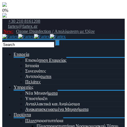
0%
+30 210 8161208
fartex@fartex.gr
New:
Ozone Disinfection / Απολύμανση με Όζον
Εταιρεία
Επισκόπηση Εταιρείας
Ιστορία
Συνεργάτες
Αντιπρόσωποι
Πελάτες
Υπηρεσίες
Νέα Μηχανήματα
Υποστήριξη
Ανταλλακτικά και Αναλώσιμα
Ανακατασκευασμένα Μηχανήματα
Προϊόντα
Πλυντηριοστυπτήρια
Πλυντηριοστυπτήρια Νοσοκομειακού Τύπου