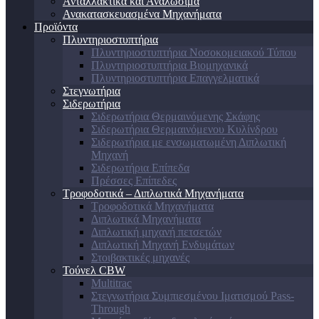
Ανταλλακτικά και Αναλώσιμα
Ανακατασκευασμένα Μηχανήματα
Προϊόντα
Πλυντηριοστυπτήρια
Πλυντηριοστυπτήρια Νοσοκομειακού Τύπου
Πλυντηριοστυπτήρια Βιομηχανικά
Πλυντηριοστυπτήρια Επαγγελματικά
Στεγνωτήρια
Σιδερωτήρια
Σιδερωτήρια Θερμαινόμενης Σκάφης
Σιδερωτήρια Θερμαινόμενου Κυλίνδρου
Σιδερωτήρια με ενσωματωμένη Διπλωτική
Μηχανή
Σιδερωτήρια Επίπεδα
Πρέσσες Επίπεδες
Τροφοδοτικά – Διπλωτικά Μηχανήματα
Τροφοδοτικά Μηχανήματα
Διπλωτικά Μηχανήματα
Διπλωτική μηχανή πετσετών
Διπλωτική Μηχανή Ενδυμάτων
Στοιβακτικές μηχανές
Τούνελ CBW
Multitrac
Στεγνωτήρια Συμπιεσμένου Ιματισμού Pass-
Through