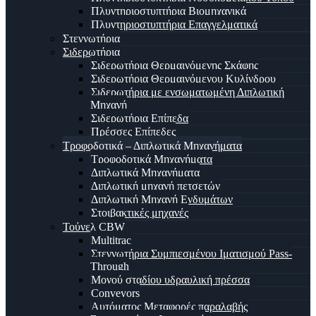
Πλυντηριοστυπτήρια Βιομηχανικά
Πλυντηριοστυπτήρια Επαγγελματικά
Στεγνωτήρια
Σιδερωτήρια
Σιδερωτήρια Θερμαινόμενης Σκάφης
Σιδερωτήρια Θερμαινόμενου Κυλίνδρου
Σιδερωτήρια με ενσωματωμένη Διπλωτική
Μηχανή
Σιδερωτήρια Επίπεδα
Πρέσσες Επίπεδες
Τροφοδοτικά – Διπλωτικά Μηχανήματα
Τροφοδοτικά Μηχανήματα
Διπλωτικά Μηχανήματα
Διπλωτική μηχανή πετσετών
Διπλωτική Μηχανή Ενδυμάτων
Στοιβακτικές μηχανές
Τούνελ CBW
Multitrac
Στεγνωτήρια Συμπιεσμένου Ιματισμού Pass-
Through
Μονού σταδίου υδραυλική πρέσσα
Conveyors
Αυτόματος Μεταφορές παραλαβής