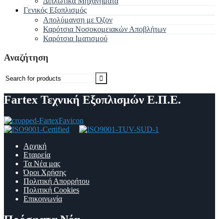
Διπλωτικά Μηχανήματα
Γενικός Εξοπλισμός
Απολύμανση με Όζον
Καρότσια Νοσοκομειακών Αποβλήτων
Καρότσια Ιματισμού
Αναζήτηση
Search
for:
Fartex Τεχνική Εξοπλισμών Ε.Π.Ε.
Αρχική
Εταιρεία
Τα Νέα μας
Όροι Χρήσης
Πολιτική Απορρήτου
Πολιτική Cookies
Επικοινωνία