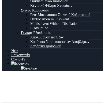
Συμπιεσμένου Ιματισμού
Κεντρικό Φίλτρο Χνουδιών
Στεγνό Καθάρισμα
Perc Μηχανήματα Στεγνού Καθαρισμού
Hydrocarbon multisolvent
Multisolvent Without Distillation
Εξοπλισμός
Γενικός Εξοπλισμός
Απολύμανση με Όζον
Καρότσια Νοσοκομειακών Αποβλήτων
Καρότσια Ιματισμού
Νέα
Επικοινωνία
Covid-19
Τροφοδοτικά – Διπλωτικά
Μηχανήματα
Home
Προϊόν
Page 2