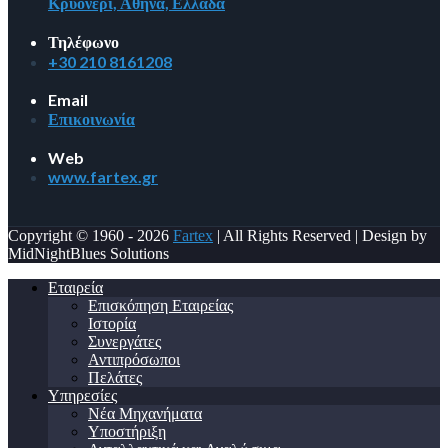
Κρυονέρι, Αθήνα, Ελλάδα
Τηλέφωνο
+30 210 8161208
Email
Επικοινωνία
Web
www.fartex.gr
Copyright © 1960 - 2026
Fartex
| All Rights Reserved | Design by
MidNightBlues Solutions
Εταιρεία
Επισκόπηση Εταιρείας
Ιστορία
Συνεργάτες
Αντιπρόσωποι
Πελάτες
Υπηρεσίες
Νέα Μηχανήματα
Υποστήριξη