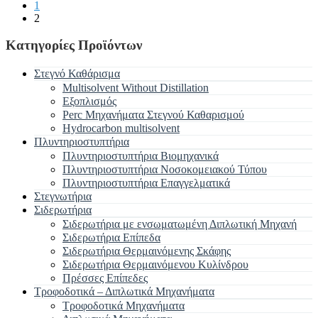
1
2
Κατηγορίες Προϊόντων
Στεγνό Καθάρισμα
Multisolvent Without Distillation
Εξοπλισμός
Perc Μηχανήματα Στεγνού Καθαρισμού
Hydrocarbon multisolvent
Πλυντηριοστυπτήρια
Πλυντηριοστυπτήρια Βιομηχανικά
Πλυντηριοστυπτήρια Νοσοκομειακού Τύπου
Πλυντηριοστυπτήρια Επαγγελματικά
Στεγνωτήρια
Σιδερωτήρια
Σιδερωτήρια με ενσωματωμένη Διπλωτική Μηχανή
Σιδερωτήρια Επίπεδα
Σιδερωτήρια Θερμαινόμενης Σκάφης
Σιδερωτήρια Θερμαινόμενου Κυλίνδρου
Πρέσσες Επίπεδες
Τροφοδοτικά – Διπλωτικά Μηχανήματα
Τροφοδοτικά Μηχανήματα