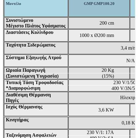
Μοντέλο
GMP GMP100.20
Συνιστώμενο
200 cm
Μέγιστο Πλάτος Υφάσματος
Διαστάσεις Κυλίνδρου
1000 x Ø200 mm
Ταχύτητα Σιδερώματος
3,4 m/m
Σύστημα Εξαγωγής Ατμού
N/A
Ωριαία Παραγωγή
20 Kg
(Συνιστώμενη Υυγρασία)
(15%)
Τυπική Τάση Τροφοδοσίας
230 V/1/50
*Διαμορφώσιμη
400 V/3N/50
Διαθέσιμη Θέρμανση
Ηλεκτρι
Πηγές
Ισχύς Θέρμανσης
3,6 KW
Κινητήρας
0,18 K
230 V/1: 17A
Ταξινόμηση Ασφαλειών