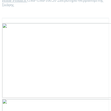
Home
Products
GMP GMP100.20 Σιδερωτήριο Θερμαινόμενης
Σκάφης