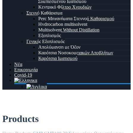
Συμπιεσμένου Ιματισμού
Κεντρικό Φίλτρο Χνουδιών
Στεγνό Καθάρισμα
Perc Μηχανήματα Στεγνού Καθαρισμού
Hydrocarbon multisolvent
Multisolvent Without Distillation
Εξοπλισμός
Γενικός Εξοπλισμός
Απολύμανση με Όζον
Καρότσια Νοσοκομειακών Αποβλήτων
Καρότσια Ιματισμού
Νέα
Επικοινωνία
Covid-19
Products