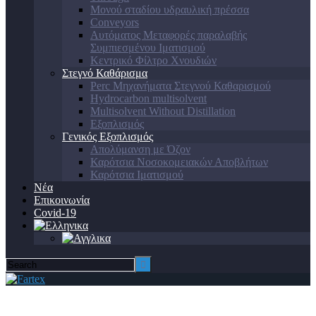
Μονού σταδίου υδραυλική πρέσσα
Conveyors
Αυτόματος Μεταφορές παραλαβής
Συμπιεσμένου Ιματισμού
Κεντρικό Φίλτρο Χνουδιών
Στεγνό Καθάρισμα
Perc Μηχανήματα Στεγνού Καθαρισμού
Hydrocarbon multisolvent
Multisolvent Without Distillation
Εξοπλισμός
Γενικός Εξοπλισμός
Απολύμανση με Όζον
Καρότσια Νοσοκομειακών Αποβλήτων
Καρότσια Ιματισμού
Νέα
Επικοινωνία
Covid-19