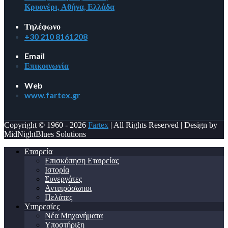
Κρυονέρι, Αθήνα, Ελλάδα
Τηλέφωνο
+30 210 8161208
Email
Επικοινωνία
Web
www.fartex.gr
Copyright © 1960 - 2026
Fartex
| All Rights Reserved | Design by
MidNightBlues Solutions
Εταιρεία
Επισκόπηση Εταιρείας
Ιστορία
Συνεργάτες
Αντιπρόσωποι
Πελάτες
Υπηρεσίες
Νέα Μηχανήματα
Υποστήριξη