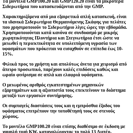
Τα μοντέλα GMP100.20 και GMP120.20 είναι τα μικρότερα
Σιδερωτήρια που κατασκευάζονται από την GMP.
Χαρακτηριζόμενα από μια εξαιρετικά απλή κατασκευή, είναι
τα ιδανικά Σιδερωτήρια Θερμαινόμενης Σκάφης για πελάτες
που χρησιμοποιούν το Σιδερωτήριο λίγες ώρες την εβδομάδα.
Χρησιμοποιούνται κατά κανόνα σε συνδυασμό με μικρής
χωρητικότητας Πλυντήρια και Στεγνωτήρια έτσι ώστε να
μειωθεί η περιεκτικότητα σε υπολειπόμενη υγρασία των
υφασμάτων που πρόκειται να εισαχθούν σε επίπεδα έως 10-
15%.
Φιλικά προς το χρήστη και απολύτως άνετα για χειρισμό από
άπειρο προσωπικό, παρέχουν καλές επιδόσεις καθώς και
ωραίο φινίρισμα σε απλά και ελαφριά υφάσματα.
Ο μειωμένος αριθμός εγκατεστημένων μηχανικών
εξαρτημάτων και η αξιοπιστία τους επεκτείνουν το διάστημα
μεταξύ των εργασιών συντήρησης.
Οι συμπαγείς διαστάσεις τους και η εμπρόσθια έξοδος του
υφάσματος επιτρέπουν την τοποθέτησή τους σε στενούς
χώρους.
Το μοντέλο GMP100.20 είναι επίσης διαθέσιμο σε έκδοση με
χαμηλή τιμή KW, καταναλώνοντας το πολύ 13 Αμπέρ.