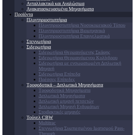
Ανταλλακτικά και Αναλώσιμα
Ανακατασκευασμένα Μηχανήματα
Προϊόντα
Πλυντηριοστυπτήρια
Πλυντηριοστυπτήρια Νοσοκομειακού Τύπου
Πλυντηριοστυπτήρια Βιομηχανικά
Πλυντηριοστυπτήρια Επαγγελματικά
Στεγνωτήρια
Σιδερωτήρια
Σιδερωτήρια Θερμαινόμενης Σκάφης
Σιδερωτήρια Θερμαινόμενου Κυλίνδρου
Σιδερωτήρια με ενσωματωμένη Διπλωτική
Μηχανή
Σιδερωτήρια Επίπεδα
Πρέσσες Επίπεδες
Τροφοδοτικά – Διπλωτικά Μηχανήματα
Τροφοδοτικά Μηχανήματα
Διπλωτικά Μηχανήματα
Διπλωτική μηχανή πετσετών
Διπλωτική Μηχανή Ενδυμάτων
Στοιβακτικές μηχανές
Τούνελ CBW
Multitrac
Στεγνωτήρια Συμπιεσμένου Ιματισμού Pass-
Through