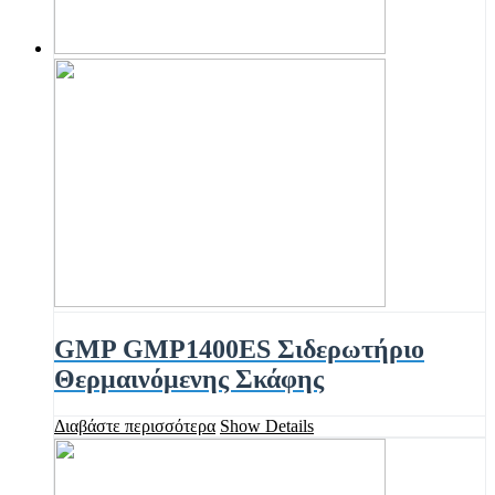
GMP GMP1400ES Σιδερωτήριο
Θερμαινόμενης Σκάφης
Διαβάστε περισσότερα
Show Details