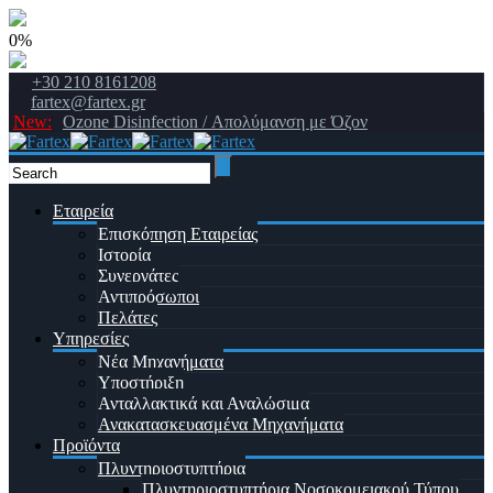
0%
+30 210 8161208
fartex@fartex.gr
New:
Ozone Disinfection / Απολύμανση με Όζον
Εταιρεία
Επισκόπηση Εταιρείας
Ιστορία
Συνεργάτες
Αντιπρόσωποι
Πελάτες
Υπηρεσίες
Νέα Μηχανήματα
Υποστήριξη
Ανταλλακτικά και Αναλώσιμα
Ανακατασκευασμένα Μηχανήματα
Προϊόντα
Πλυντηριοστυπτήρια
Πλυντηριοστυπτήρια Νοσοκομειακού Τύπου