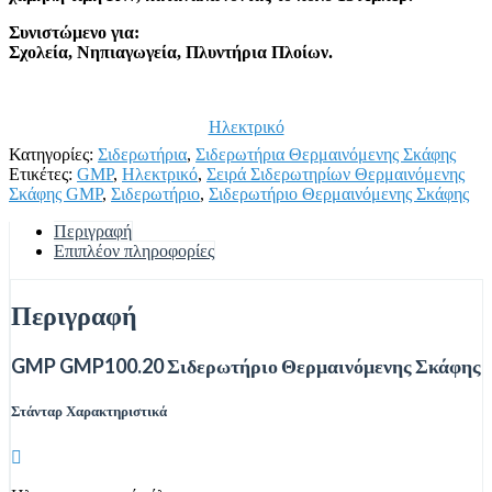
Συνιστώμενο για:
Σχολεία, Νηπιαγωγεία, Πλυντήρια Πλοίων.
Ηλεκτρικό
Κατηγορίες:
Σιδερωτήρια
,
Σιδερωτήρια Θερμαινόμενης Σκάφης
Ετικέτες:
GMP
,
Ηλεκτρικό
,
Σειρά Σιδερωτηρίων Θερμαινόμενης
Σκάφης GMP
,
Σιδερωτήριο
,
Σιδερωτήριο Θερμαινόμενης Σκάφης
Περιγραφή
Επιπλέον πληροφορίες
Περιγραφή
GMP GMP100.20 Σιδερωτήριο Θερμαινόμενης Σκάφης
Στάνταρ Χαρακτηριστικά