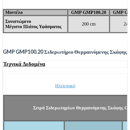
Μοντέλο
GMP GMP100.20
GMP GM
Συνιστώμενο
200 cm
24
Μέγιστο Πλάτος Υφάσματος
GMP GMP100.20 Σιδερωτήριο Θερμαινόμενης Σκάφης
Τεχνικά Δεδομένα
Ηλεκτρικό
Σειρά Σιδερωτηρίων Θερμαινόμενης Σκάφης 