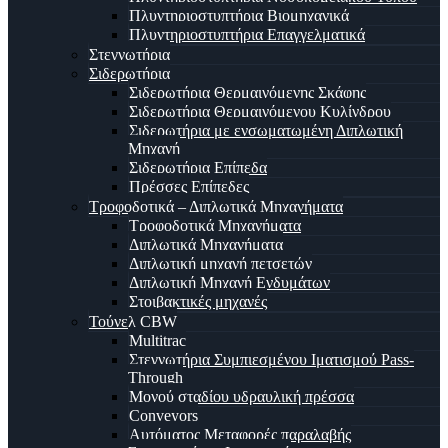
Πλυντηριοστυπτήρια Βιομηχανικά
Πλυντηριοστυπτήρια Επαγγελματικά
Στεγνωτήρια
Σιδερωτήρια
Σιδερωτήρια Θερμαινόμενης Σκάφης
Σιδερωτήρια Θερμαινόμενου Κυλίνδρου
Σιδερωτήρια με ενσωματωμένη Διπλωτική
Μηχανή
Σιδερωτήρια Επίπεδα
Πρέσσες Επίπεδες
Τροφοδοτικά – Διπλωτικά Μηχανήματα
Τροφοδοτικά Μηχανήματα
Διπλωτικά Μηχανήματα
Διπλωτική μηχανή πετσετών
Διπλωτική Μηχανή Ενδυμάτων
Στοιβακτικές μηχανές
Τούνελ CBW
Multitrac
Στεγνωτήρια Συμπιεσμένου Ιματισμού Pass-
Through
Μονού σταδίου υδραυλική πρέσσα
Conveyors
Αυτόματος Μεταφορές παραλαβής